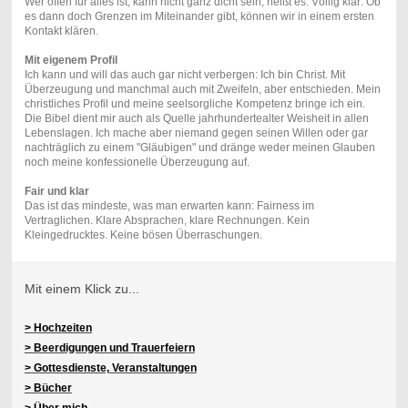
Wer offen für alles ist, kann nicht ganz dicht sein, heißt es. Völlig klar: Ob
es dann doch Grenzen im Miteinander gibt, können wir in einem ersten
Kontakt klären.
Mit eigenem Profil
Ich kann und will das auch gar nicht verbergen: Ich bin Christ. Mit
Überzeugung und manchmal auch mit Zweifeln, aber entschieden. Mein
christliches Profil und meine seelsorgliche Kompetenz bringe ich ein.
Die Bibel dient mir auch als Quelle jahrhundertealter Weisheit in allen
Lebenslagen. Ich mache aber niemand gegen seinen Willen oder gar
nachträglich zu einem "Gläubigen" und dränge weder meinen Glauben
noch meine konfessionelle Überzeugung auf.
Fair und klar
Das ist das mindeste, was man erwarten kann: Fairness im
Vertraglichen. Klare Absprachen, klare Rechnungen. Kein
Kleingedrucktes. Keine bösen Überraschungen.
Mit einem Klick zu...
> Hochzeiten
> Beerdigungen und Trauerfeiern
> Gottesdienste, Veranstaltungen
> Bücher