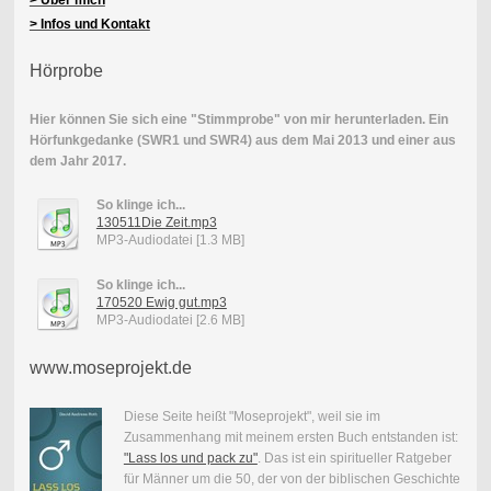
> Über mich
> Infos und Kontakt
Hörprobe
Hier können Sie sich eine "Stimmprobe" von mir herunterladen. Ein
Hörfunkgedanke (SWR1 und SWR4) aus dem Mai 2013 und einer aus
dem Jahr 2017.
So klinge ich...
130511Die Zeit.mp3
MP3-Audiodatei [1.3 MB]
So klinge ich...
170520 Ewig gut.mp3
MP3-Audiodatei [2.6 MB]
www.moseprojekt.de
Diese Seite heißt "Moseprojekt", weil sie im
Zusammenhang mit meinem ersten Buch entstanden ist:
"Lass los und pack zu"
. Das ist ein spiritueller Ratgeber
für Männer um die 50, der von der biblischen Geschichte