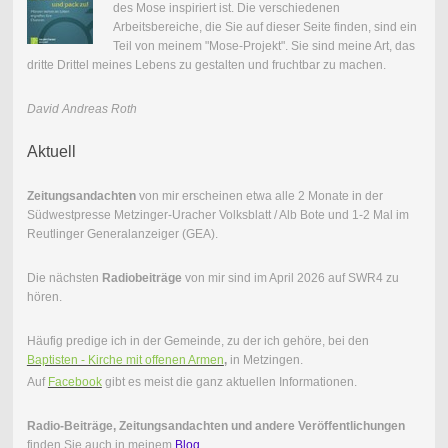
des Mose inspiriert ist. Die verschiedenen
Arbeitsbereiche, die Sie auf dieser Seite finden, sind ein
Teil von meinem "Mose-Projekt". Sie sind meine Art, das
dritte Drittel meines Lebens zu gestalten und fruchtbar zu machen.
David Andreas Roth
Aktuell
Zeitungsandachten
von mir erscheinen etwa alle 2 Monate in der
Südwestpresse Metzinger-Uracher Volksblatt / Alb Bote und 1-2 Mal im
Reutlinger Generalanzeiger (GEA).
Die nächsten
Radiobeiträge
von mir sind im April 2026 auf SWR4 zu
hören.
Häufig predige ich in der Gemeinde, zu der ich gehöre, bei den
Baptisten - Kirche mit offenen Armen
,
in Metzingen.
Auf
Facebook
gibt es meist die ganz aktuellen Informationen.
Radio-Beiträge,
Zeitungsandachten und andere Veröffentlichungen
finden Sie auch in meinem
Blog
.