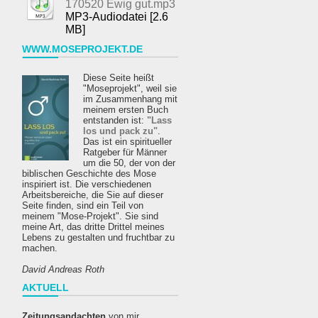
170520 Ewig gut.mp3
MP3-Audiodatei [2.6
MB]
WWW.MOSEPROJEKT.DE
Diese Seite heißt
"Moseprojekt", weil sie
im Zusammenhang mit
meinem ersten Buch
entstanden ist:
"Lass
los und pack zu"
.
Das ist ein spiritueller
Ratgeber für Männer
um die 50, der von der
biblischen Geschichte des Mose
inspiriert ist. Die verschiedenen
Arbeitsbereiche, die Sie auf dieser
Seite finden, sind ein Teil von
meinem "Mose-Projekt". Sie sind
meine Art, das dritte Drittel meines
Lebens zu gestalten und fruchtbar zu
machen.
David Andreas Roth
AKTUELL
Zeitungsandachten
von mir