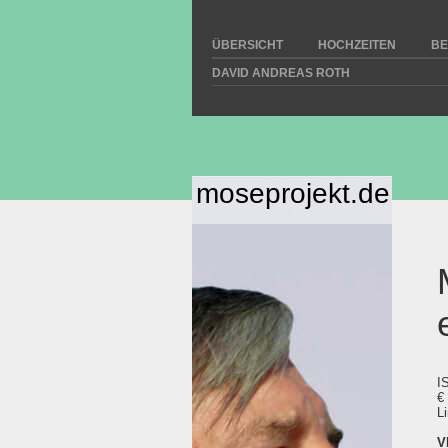
ÜBERSICHT
HOCHZEITEN
BE
DAVID ANDREAS ROTH
moseprojekt.de
I
€
L
V