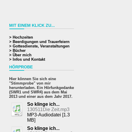
MIT EINEM KLICK ZU...
> Hochzeiten
> Beerdigungen und Trauerfeiern
> Gottesdienste, Veranstaltungen
> Bücher
> Über mich
> Infos und Kontakt
HÖRPROBE
Hier können Sie sich eine
"Stimmprobe" von mir
herunterladen. Ein Hörfunkgedanke
(SWR1 und SWR4) aus dem Mai
2013 und einer aus dem Jahr 2017.
So klinge ich...
130511Die Zeit.mp3
MP3-Audiodatei [1.3
MB]
So klinge ich...