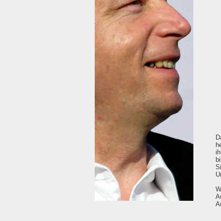
D
h
i
b
S
U
W
A
A