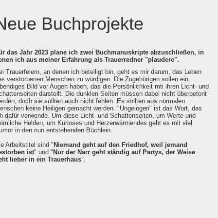
Neue Buchprojekte
ür das Jahr 2023 plane ich zwei Buchmanuskripte abzuschließen, in
enen ich aus meiner Erfahrung als Trauerredner "plaudere".
ei Trauerfeiern, an denen ich beteiligt bin, geht es mir darum, das Leben
es verstorbenen Menschen zu würdigen. Die Zugehörigen sollen ein
ebendiges Bild vor Augen haben, das die Persönlichkeit mti ihren Licht- und
chattenseiten darstellt. Die dunklen Seiten müssen dabei nicht überbetont
erden, doch sie sollten auch nicht fehlen. Es sollten aus normalen
enschen keine Heiligen gemacht werden. "Ungelogen" ist das Wort, das
ch dafür verwende. Um diese Licht- und Schattenseiten, um Werte und
eimliche Helden, um Kurioses und Herzerwärmendes geht es mit viel
umor in den nun entstehenden Büchlein.
e Arbeitstitel sind "
Niemand geht auf den Friedhof, weil jemand
estorben ist
" und "
Nur der Narr geht ständig auf Partys, der Weise
eht lieber in ein Trauerhaus
".