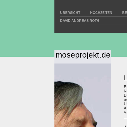
ÜBERSICHT
HOCHZEITEN
BE
DAVID ANDREAS ROTH
moseprojekt.de
L
E
N
D
e
U
A
V