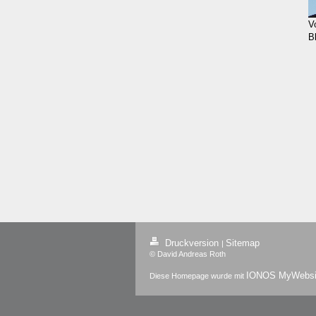
V
B
Druckversion
Sitemap
|
© David Andreas Roth
IONOS MyWebsi
Diese Homepage wurde mit