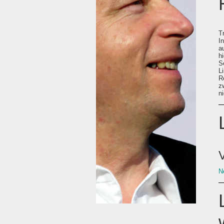
T
I
a
h
S
L
R
z
n
N