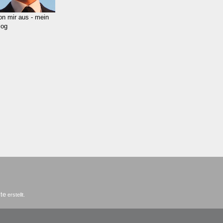
on mir aus - mein
log
te
erstellt.