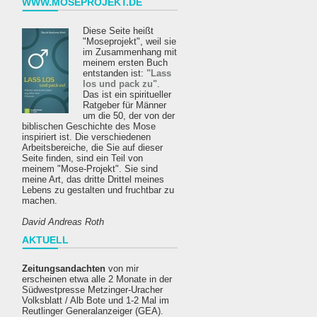
WWW.MOSEPROJEKT.DE
Diese Seite heißt
"Moseprojekt", weil sie
im Zusammenhang mit
meinem ersten Buch
entstanden ist:
"Lass
los und pack zu"
.
Das ist ein spiritueller
Ratgeber für Männer
um die 50, der von der
biblischen Geschichte des Mose
inspiriert ist. Die verschiedenen
Arbeitsbereiche, die Sie auf dieser
Seite finden, sind ein Teil von
meinem "Mose-Projekt". Sie sind
meine Art, das dritte Drittel meines
Lebens zu gestalten und fruchtbar zu
machen.
David Andreas Roth
AKTUELL
Zeitungsandachten
von mir
erscheinen etwa alle 2 Monate in der
Südwestpresse Metzinger-Uracher
Volksblatt / Alb Bote und 1-2 Mal im
Reutlinger Generalanzeiger (GEA).