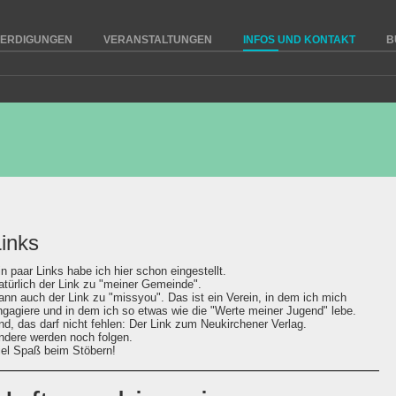
ERDIGUNGEN
VERANSTALTUNGEN
INFOS UND KONTAKT
B
inks
in paar Links habe ich hier schon eingestellt.
atürlich der Link zu "meiner Gemeinde".
ann auch der Link zu "missyou". Das ist ein Verein, in dem ich mich
ngagiere und in dem ich so etwas wie die "Werte meiner Jugend" lebe.
nd, das darf nicht fehlen: Der Link zum Neukirchener Verlag.
ndere werden noch folgen.
iel Spaß beim Stöbern!