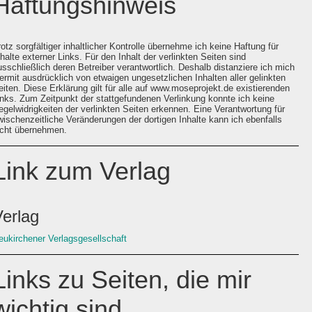
Haftungshinweis
rotz sorgfältiger inhaltlicher Kontrolle übernehme ich keine Haftung für
nhalte externer Links. Für den Inhalt der verlinkten Seiten sind
usschließlich deren Betreiber verantwortlich. Deshalb distanziere ich mich
iermit ausdrücklich von etwaigen ungesetzlichen Inhalten aller gelinkten
eiten. Diese Erklärung gilt für alle auf www.moseprojekt.de existierenden
inks. Zum Zeitpunkt der stattgefundenen Verlinkung konnte ich keine
egelwidrigkeiten der verlinkten Seiten erkennen. Eine Verantwortung für
wischenzeitliche Veränderungen der dortigen Inhalte kann ich ebenfalls
icht übernehmen.
Link zum Verlag
Verlag
eukirchener Verlagsgesellschaft
Links zu Seiten, die mir
wichtig sind