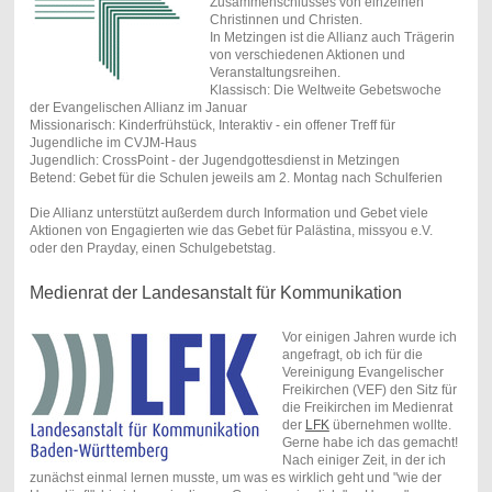
Zusammenschlusses von einzelnen
Christinnen und Christen.
In Metzingen ist die Allianz auch Trägerin
von verschiedenen Aktionen und
Veranstaltungsreihen.
Klassisch: Die Weltweite Gebetswoche
der Evangelischen Allianz im Januar
Missionarisch: Kinderfrühstück, Interaktiv - ein offener Treff für
Jugendliche im CVJM-Haus
Jugendlich: CrossPoint - der Jugendgottesdienst in Metzingen
Betend: Gebet für die Schulen jeweils am 2. Montag nach Schulferien
Die Allianz unterstützt außerdem durch Information und Gebet viele
Aktionen von Engagierten wie das Gebet für Palästina, missyou e.V.
oder den Prayday, einen Schulgebetstag.
Medienrat der Landesanstalt für Kommunikation
Vor einigen Jahren wurde ich
angefragt, ob ich für die
Vereinigung Evangelischer
Freikirchen (VEF) den Sitz für
die Freikirchen im Medienrat
der
LFK
übernehmen wollte.
Gerne habe ich das gemacht!
Nach einiger Zeit, in der ich
zunächst einmal lernen musste, um was es wirklich geht und "wie der