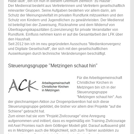
Hase läuft", bin ich nun in diesem Gremium ziemlich "zu Hause".
Der Medienrat besteht aus Vertreterinnen und Vertretern gesellschaftlich
relevanter Gruppen. Seine Aufgaben bestehen vor allem darin, am
Schutz der Meinungsvielfalt im privaten Rundfunk mitzuwirken und den
Schutz von Kindern und Jugendlichen zu gewährleisten. Der Medienrat
ist beteiligt bei der Zuweisung, Rücknahme und dem Widerruf von
Übertragungskapazitäten (Lizenzierung) für private Veranstalter von
Rundfunk. Einfluss nehmen kann er auf die Gesamtarbeit der LFK über
den Haushalt.
Seit 2012 bin ich im neu gegründeten Ausschuss "Medienkonvergenz
und Digitale Gesellschaft", der sich mit den gesellschaftlichen
Auswirkungen durch technische Veränderungen beschäftigt.
Steuerungsgruppe "Metzingen schaut hin"
Für die Arbeitsgemeinschaft
Christlicher Kirchen in
Metzingen bin ich in der
Steuerungsgruppe
"Metzingen schaut hin". Aus
der gleichnamigen Aktion zur Drogenprävention hat sich diese
Steuerungsgruppe gebildet, die bisher vor allem drei Projekte "auf die
Schiene" gebracht hat.
Zum einen hat sie vom "Projekt Zivilcourage" eine Anregung
aufgenommen und initiiert, dass es regelmäßig ein Training Zivilcourage
mit Axel Promies nach dem Göttinger Modell gibt. Darauf aufbauend gibt
es in Metzingen auch die Möglichkeit, sich zum Trainer ausbilden zu