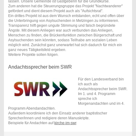
lassen. Unsere Gemeinde ist Gastgeberin für die Grundkurse.
Zum anderen hat die Steuerungsgruppe das Projekt "Nachtwanderer"
gefördert und dient diesem Projekt auch als "Aufsichtsrat".
Ein drittes Projekt ist aus dem Wunsch entstanden, echt und offen über
die Unterbringung von Asylsuchenden in Metzingen zu informieren.
Transparenz hilft gegen ungute Stimmung und falsch begründete
Ängste. Mit diesem Anliegen war auch verbunden das Anliegen,
Menschen zu finden, die Brückenfunktion zwischen Bürgerschaft und
Asylsuchenden sein könnten, sodass Teilhabe am sozialen Leben
möglich wird. Zunächst ganz unerwartet hat sich dadurch für mich ein
ganz neues Tätigkeitsfeld ergeben.
Weitere Projekte sollen folgen.
Andachtssprecher beim SWR
Für den Landesverband bin
ich auch als
Andachtssprecher beim SWR.
Im 1. und 4. Programm
spreche ich
Morgenandachten und im 4.
Programm Abendandachten.
Außerdem koordiniere ich den Einsatz anderer baptistischer
Sprecher/innen und redigiere deren Manuskripte.
Beispiele für Andachten auf
kirche-im-swr
.