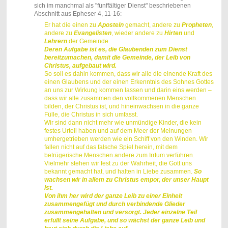
sich im manchmal als "fünffältiger Dienst" beschriebenen
Abschnitt aus Epheser 4, 11-16:
Er hat die einen zu
Aposteln
gemacht, andere zu
Propheten
,
andere zu
Evangelisten
, wieder andere zu
Hirten
und
Lehrern
der Gemeinde.
Deren Aufgabe ist es
,
die Glaubenden zum Dienst
bereitzumachen, damit die Gemeinde, der Leib von
Christus, aufgebaut wird.
So soll es dahin kommen, dass wir alle die einende Kraft des
einen Glaubens und der einen Erkenntnis des Sohnes Gottes
an uns zur Wirkung kommen lassen und darin eins werden –
dass wir alle zusammen den vollkommenen Menschen
bilden, der Christus ist, und hineinwachsen in die ganze
Fülle, die Christus in sich umfasst.
Wir sind dann nicht mehr wie unmündige Kinder, die kein
festes Urteil haben und auf dem Meer der Meinungen
umhergetrieben werden wie ein Schiff von den Winden. Wir
fallen nicht auf das falsche Spiel herein, mit dem
betrügerische Menschen andere zum Irrtum verführen.
Vielmehr stehen wir fest zu der Wahrheit, die Gott uns
bekannt gemacht hat, und halten in Liebe zusammen.
So
wachsen wir in allem zu Christus empor, der unser Haupt
ist.
Von ihm her wird der ganze Leib zu einer Einheit
zusammengefügt und durch verbindende Glieder
zusammengehalten und versorgt. Jeder einzelne Teil
erfüllt seine Aufgabe, und so wächst der ganze Leib und