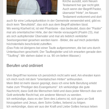
Kirche ausübt, vom Neuen
Testament her gar nicht gibt.
Auch wenn der Begriff Pastor,
übersetzt "Hirte", im Neuen
Testament vorkommt und dort
auch für eine Leitungsfunktion in der Gemeinde verwendet wird, gibt es
doch kein "Berufsbild", das sich aus dem Begriff ableiten lässt.
Wo wenig Klarheit ist, ist viel Phantasie - das bedeutet, dass der "Pastor"
mal als orientalischer Hirte, der der Herde vorausgeht (Psalm 23), mal
als sich aufopfernder Übervater und mal als lieblich verklärter
Seelsorgeonkel gesehen werden kann - Bilder, die auf mich jedenfalls
höchstenfalls beschränkt zutreffen.
(Das Foto ist übrigens bei einer Taufe aufgenommen, die bei uns durch
Untertauchen geschieht. Der Taufbegleiter und ich erwarten gerade den
"Täufling". Wir stehen dabei in ca. 90 cm tiefem Wasser.)
Berufen und ordiniert
Vom Begriff her komme ich persönlich nicht sehr weit. Am ehesten kann
ich mich noch mit dem "orientalischen Hirten" anfreunden.
Mein Bild ist mehr davon geprägt, dass ich eine tiefe Berufung erlebt
habe zum "Prediger des Evangeliums". Ich verkündige die gute
Nachricht, dass Gott die Menschen liebt und dass jeder Mensch das von
Gott verbriefte Recht hat, ein anderer Mensch zu werden.
Ich verkündige, dass es der Sinn des Lebens ist, sich ganz an Gott
hinzugeben und Jesus, dem Sohn Gottes, liebend zu folgen.
Ich verkündige, dass wir aus der Kraft und Liebe Gottes heraus leben