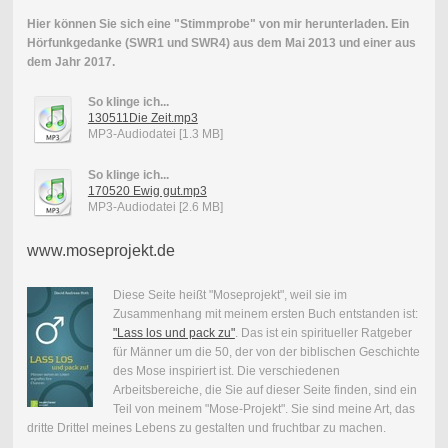
Hier können Sie sich eine "Stimmprobe" von mir herunterladen. Ein
Hörfunkgedanke (SWR1 und SWR4) aus dem Mai 2013 und einer aus
dem Jahr 2017.
So klinge ich...
130511Die Zeit.mp3
MP3-Audiodatei [1.3 MB]
So klinge ich...
170520 Ewig gut.mp3
MP3-Audiodatei [2.6 MB]
www.moseprojekt.de
Diese Seite heißt "Moseprojekt", weil sie im
Zusammenhang mit meinem ersten Buch entstanden ist:
"Lass los und pack zu"
. Das ist ein spiritueller Ratgeber
für Männer um die 50, der von der biblischen Geschichte
des Mose inspiriert ist. Die verschiedenen
Arbeitsbereiche, die Sie auf dieser Seite finden, sind ein
Teil von meinem "Mose-Projekt". Sie sind meine Art, das
dritte Drittel meines Lebens zu gestalten und fruchtbar zu machen.